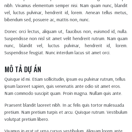
nibh. Vivamus elementum semper nisi. Nam quam nunc, blandit
vel, luctus pulvinar, hendrerit id, lorem. Aenean tellus metus,
bibendum sed, posuere ac, mattis non, nunc.
Donec orci lectus, aliquam ut, faucibus non, euismod id, nulla.
Suspendisse non nisl sit amet velit hendrerit rutrum. Nam quam
nunc, blandit vel, luctus pulvinar, hendrerit id, lorem.
Suspendisse feugiat. Nunc interdum lacus sit amet orci.
MÔ TẢ DỰ ÁN
Quisque id mi. Etiam sollicitudin, ipsum eu pulvinar rutrum, tellus
ipsum laoreet sapien, quis venenatis ante odio sit amet eros.
Nam commodo suscipit quam. Proin magna. Nullam quis ante.
Praesent blandit laoreet nibh. In ac felis quis tortor malesuada
pretium. Nam pretium turpis et arcu. Quisque rutrum. Vestibulum
volutpat pretium libero.
Vivamus in erat ut urna cursus vestibulum. Aliquam lorem ante,